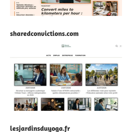
sharedconvictions.com
lesjardinsduyoga.fr