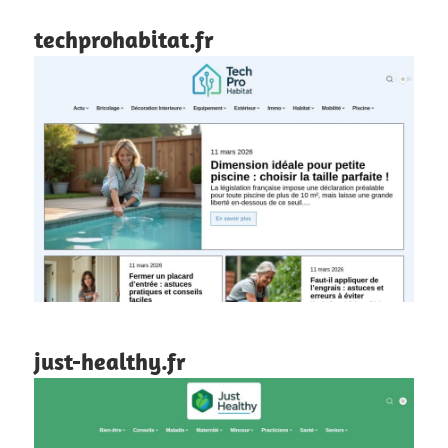
techprohabitat.fr
just-healthy.fr